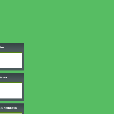
isse
Button
e / Neuigkeiten