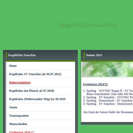
kugelblitzestauchitz
Kugelblitze Stauchitz
Damen 2024
Home
Kegelbahn SV Stauchitz (ab 06.07.2022)
Bahnvermietung
Ergebnisse 2024/25
Kegelbahn (im Platsch ab 07-2020)
1. Spieltag SSV1952 Torgau II : SV St
Beste Stauchitzerin: Elke Jahn 433 Ho
2. Spieltag SV Stauchitz : SSV1952 To
Kegelbahn (Wellerswalder Weg) bis 06-2020
3. Spieltag Dommitzsch : SV Stauchit
4. Spieltag SV Stauchitz : Dommitzsch
Verein
Am Ende der Saison bleibt der Bronzera
Trainingszeiten
Mannschaften
Ergebnisse 2026-27