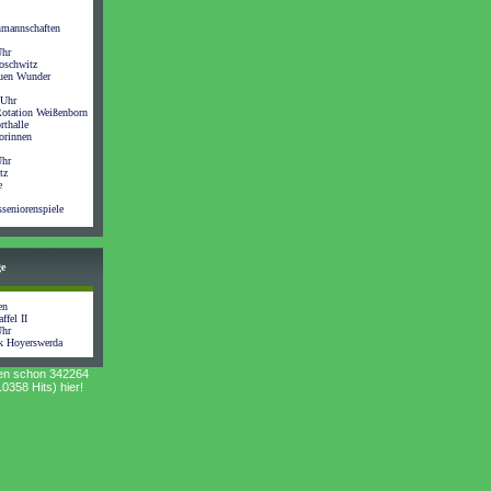
nmannschaften
Uhr
oschwitz
auen Wunder
 Uhr
otation Weißenborn
rthalle
orinnen
Uhr
tz
e
seniorenspiele
ge
en
ffel II
Uhr
k Hoyerswerda
en schon 342264
0358 Hits) hier!