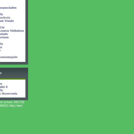
nmannschaften
Uhr
oschwitz
auen Wunder
 Uhr
otation Weißenborn
rthalle
orinnen
Uhr
tz
e
seniorenspiele
ge
en
ffel II
Uhr
k Hoyerswerda
en schon 341733
9553 Hits) hier!