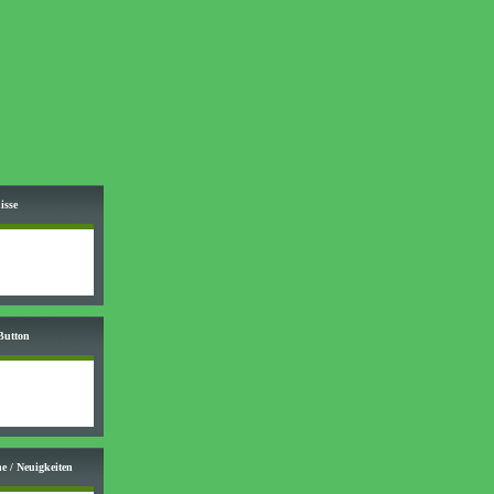
isse
Button
e / Neuigkeiten