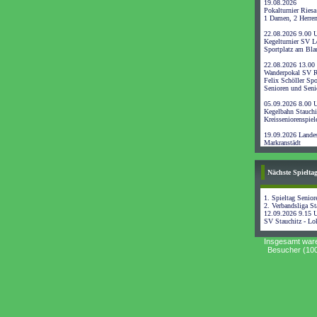
19.08.2026
Pokalturnier Riesa
1 Damen, 2 Herre
22.08.2026 9.00 
Kegelturnier SV L
Sportplatz am Bl
22.08.2026 13.00
Wanderpokal SV R
Felix Schöller Spo
Senioren und Seni
05.09.2026 8.00 
Kegelbahn Stauchi
Kreisseniorenspiel
19.09.2026 Landes
Markranstädt
Nächste Spielta
1. Spieltag Senior
2. Verbandsliga Sta
12.09.2026 9.15 
SV Stauchitz - Lo
Insgesamt war
Besucher (100