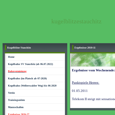
kugelblitzestauchitz
Kugelblitze Stauchitz
Ergebnisse 2010-11
Home
Kegelbahn SV Stauchitz (ab 06.07.2022)
Ergebnisse vom Wochenende:
Bahnvermietung
Kegelbahn (im Platsch ab 07-2020)
Punktspiele Herren:
Kegelbahn (Wellerswalder Weg) bis 06-2020
01.05.2011
Verein
Telekom II steigt mit sensation
Trainingszeiten
Mannschaften
Ergebnisse 2026-27