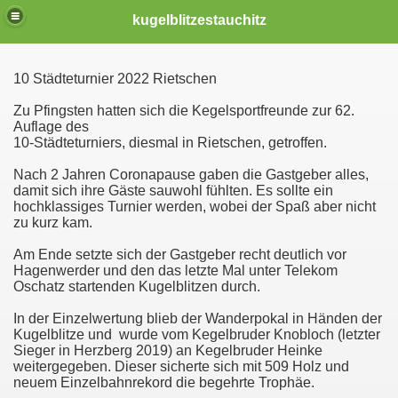
kugelblitzestauchitz
10 Städteturnier 2022 Rietschen
.2022)
Zu Pfingsten hatten sich die Kegelsportfreunde zur 62.
Auflage des
10-Städteturniers, diesmal in Rietschen, getroffen.
)
Nach 2 Jahren Coronapause gaben die Gastgeber alles,
damit sich ihre Gäste sauwohl fühlten. Es sollte ein
hochklassiges Turnier werden, wobei der Spaß aber nicht
is 06-2020
zu kurz kam.
Am Ende setzte sich der Gastgeber recht deutlich vor
Hagenwerder und den das letzte Mal unter Telekom
Oschatz startenden Kugelblitzen durch.
In der Einzelwertung blieb der Wanderpokal in Händen der
Kugelblitze und wurde vom Kegelbruder Knobloch (letzter
Sieger in Herzberg 2019) an Kegelbruder Heinke
weitergegeben. Dieser sicherte sich mit 509 Holz und
neuem Einzelbahnrekord die begehrte Trophäe.