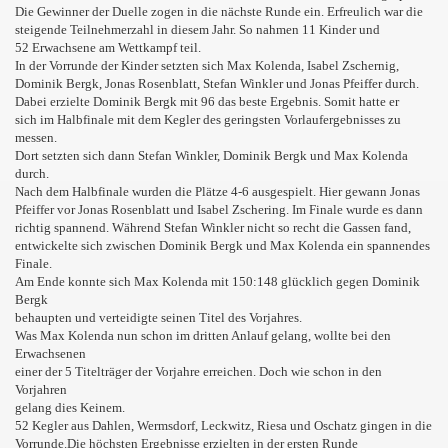
Die Gewinner der Duelle zogen in die nächste Runde ein. Erfreulich war die
steigende Teilnehmerzahl in diesem Jahr. So nahmen 11 Kinder und
52 Erwachsene am Wettkampf teil.
In der Vorrunde der Kinder setzten sich Max Kolenda, Isabel Zschernig,
Dominik Bergk, Jonas Rosenblatt, Stefan Winkler und Jonas Pfeiffer durch.
Dabei erzielte Dominik Bergk mit 96 das beste Ergebnis. Somit hatte er
sich im Halbfinale mit dem Kegler des geringsten Vorlaufergebnisses zu
messen.
Dort setzten sich dann Stefan Winkler, Dominik Bergk und Max Kolenda
durch.
Nach dem Halbfinale wurden die Plätze 4-6 ausgespielt. Hier gewann Jonas
Pfeiffer vor Jonas Rosenblatt und Isabel Zschering. Im Finale wurde es dann
richtig spannend. Während Stefan Winkler nicht so recht die Gassen fand,
entwickelte sich zwischen Dominik Bergk und Max Kolenda ein spannendes
Finale.
Am Ende konnte sich Max Kolenda mit 150:148 glücklich gegen Dominik
Bergk
behaupten und verteidigte seinen Titel des Vorjahres.
Was Max Kolenda nun schon im dritten Anlauf gelang, wollte bei den
Erwachsenen
einer der 5 Titelträger der Vorjahre erreichen. Doch wie schon in den
Vorjahren
gelang dies Keinem.
52 Kegler aus Dahlen, Wermsdorf, Leckwitz, Riesa und Oschatz gingen in die
Vorrunde.Die höchsten Ergebnisse erzielten in der ersten Runde