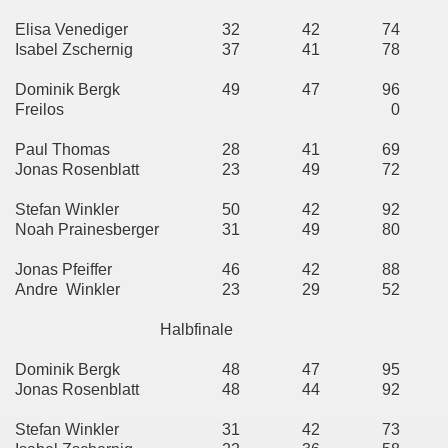
Elisa Venediger
32
42
74
Isabel Zschernig
37
41
78
Dominik Bergk
49
47
96
Freilos
0
Paul Thomas
28
41
69
Jonas Rosenblatt
23
49
72
Stefan Winkler
50
42
92
Noah Prainesberger
31
49
80
Jonas Pfeiffer
46
42
88
Andre
Winkler
23
29
52
Halbfinale
Dominik Bergk
48
47
95
Jonas Rosenblatt
48
44
92
Stefan Winkler
31
42
73