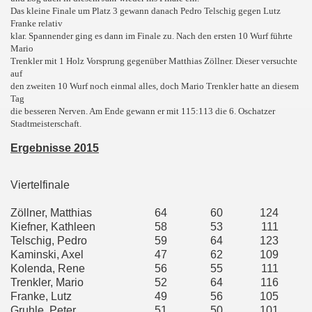
Das kleine Finale um Platz 3 gewann danach Pedro Telschig gegen Lutz
Franke relativ
klar. Spannender ging es dann im Finale zu. Nach den ersten 10 Wurf führte
Mario
Trenkler mit 1 Holz Vorsprung gegenüber Matthias Zöllner. Dieser versuchte
auf
den zweiten 10 Wurf noch einmal alles, doch Mario Trenkler hatte an diesem
Tag
die besseren Nerven. Am Ende
gewann er mit 115:113 die 6. Oschatzer
Stadtmeisterschaft.
Ergebnisse 2015
Viertelfinale
Zöllner, Matthias
64
60
124
Kiefner, Kathleen
58
53
111
Telschig, Pedro
59
64
123
Kaminski, Axel
47
62
109
Kolenda, Rene
56
55
111
Trenkler, Mario
52
64
116
Franke, Lutz
49
56
105
Gruhle, Peter
51
50
101