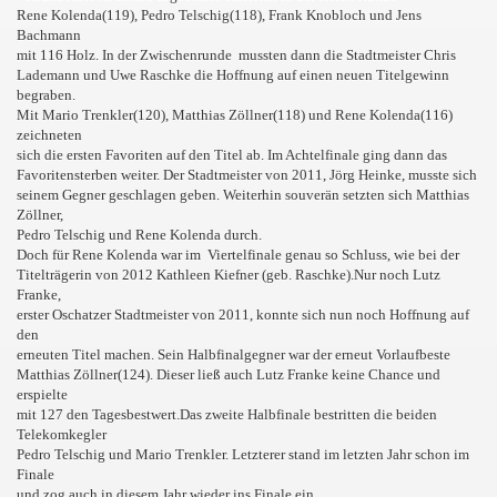
Rene Kolenda(119), Pedro Telschig(118), Frank Knobloch und Jens
Bachmann
mit 116 Holz. In der Zwischenrunde mussten dann die Stadtmeister Chris
Lademann und Uwe Raschke die Hoffnung auf einen neuen Titelgewinn
begraben.
Mit Mario Trenkler(120), Matthias Zöllner(118) und Rene Kolenda(116)
zeichneten
sich die ersten Favoriten auf den Titel ab. Im Achtelfinale ging dann das
Favoritensterben weiter. Der Stadtmeister von 2011, Jörg Heinke, musste sich
seinem Gegner geschlagen geben. Weiterhin souverän setzten sich Matthias
Zöllner,
Pedro Telschig und Rene Kolenda durch.
015
Doch für Rene Kolenda war im Viertelfinale genau so Schluss, wie bei der
Titelträgerin von 2012 Kathleen Kiefner (geb. Raschke).Nur noch Lutz
Franke,
erster Oschatzer Stadtmeister von 2011, konnte sich nun noch Hoffnung auf
den
erneuten Titel machen. Sein Halbfinalgegner war der erneut Vorlaufbeste
Matthias Zöllner(124). Dieser ließ auch Lutz Franke keine Chance und
erspielte
mit 127 den Tagesbestwert.Das zweite Halbfinale bestritten die beiden
Telekomkegler
Pedro Telschig und Mario Trenkler. Letzterer stand im letzten Jahr schon im
Finale
und zog auch in diesem Jahr wieder ins Finale ein.