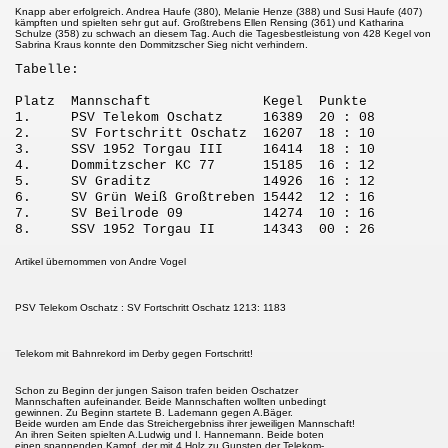
Knapp aber erfolgreich. Andrea Haufe (380), Melanie Henze (388) und Susi Haufe (407)
kämpften und spielten sehr gut auf. Großtrebens Ellen Rensing (361) und Katharina
Schulze (358) zu schwach an diesem Tag. Auch die Tagesbestleistung von 428 Kegel von
Sabrina Kraus konnte den Dommitzscher Sieg nicht verhindern.
Tabelle:
Platz Mannschaft Kegel Punkte
1. PSV Telekom Oschatz 16389 20 : 08
2. SV Fortschritt Oschatz 16207 18 : 10
3. SSV 1952 Torgau III 16414 18 : 10
4. Dommitzscher KC 77 15185 16 : 12
5. SV Graditz 14926 16 : 12
6. SV Grün Weiß Großtreben 15442 12 : 16
7. SV Beilrode 09 14274 10 : 16
8. SSV 1952 Torgau II 14343 00 : 26
Artikel übernommen von Andre Vogel
PSV Telekom Oschatz : SV Fortschritt Oschatz 1213: 1183
Telekom mit Bahnrekord im Derby gegen Fortschritt!
Schon zu Beginn der jungen Saison trafen beiden Oschatzer
Mannschaften aufeinander. Beide Mannschaften wollten unbedingt
gewinnen. Zu Beginn startete B. Lademann gegen A.Bäger.
Beide wurden am Ende das Streichergebniss ihrer jeweiligen Mannschaft!
An ihren Seiten spielten A.Ludwig und I. Hannemann. Beide boten
einen spannenden Kampf, der mit 4 Holz zu Gunsten der Telekom-