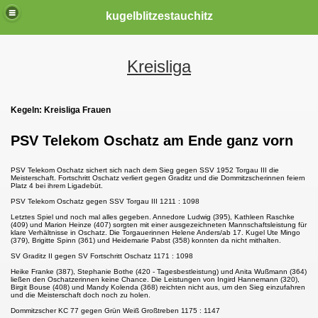
kugelblitzestauchitz
Kreisliga
.2022)
Kegeln: Kreisliga Frauen
)
PSV Telekom Oschatz am Ende ganz vorn
is 06-2020
PSV Telekom Oschatz sichert sich nach dem Sieg gegen SSV 1952 Torgau III die
Meisterschaft. Fortschritt Oschatz verliert gegen Graditz und die Dommitzscherinnen feiern
Platz 4 bei ihrem Ligadebüt.
PSV Telekom Oschatz gegen SSV Torgau III 1211 : 1098
Letztes Spiel und noch mal alles gegeben. Annedore Ludwig (395), Kathleen Raschke
(409) und Marion Heinze (407) sorgten mit einer ausgezeichneten Mannschaftsleistung für
klare Verhältnisse in Oschatz. Die Torgauerinnen Helene Anders/ab 17. Kugel Ute Mingo
(379), Brigitte Spinn (361) und Heidemarie Pabst (358) konnten da nicht mithalten.
SV Graditz II gegen SV Fortschritt Oschatz 1171 : 1098
Heike Franke (387), Stephanie Bothe (420 - Tagesbestleistung) und Anita Wußmann (364)
ließen den Oschatzerinnen keine Chance. Die Leistungen von Ingird Hannemann (320),
Birgit Bouse (408) und Mandy Kolenda (368) reichten nicht aus, um den Sieg einzufahren
und die Meisterschaft doch noch zu holen.
Dommitzscher KC 77 gegen Grün Weiß Großtreben 1175 : 1147