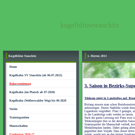
kugelblitzestauchitz
Kugelblitze Stauchitz
1. Herren 2013
Home
Kegelbahn SV Stauchitz (ab 06.07.2022)
Bahnvermietung
3. Saison in Bezirks-Sup
Kegelbahn (im Platsch ab 07-2020)
Telekom steigt in Landesliga auf. Bron
Kegelbahn (Wellerswalder Weg) bis 06-2020
Bislang musste man schon Bezirksmeister
aufzusteigen. Dieses Nadelöhr wurde diese
Verein
Ligareform vergrößert. Platz 3 genügte, 
in die Landesliga wahr werden zu lassen.
Trainingszeiten
Nach der guten Leistung mit Platz zwei i
Telekomkegler dies in der aktuellen Sais
Stammspieler die Mannschaft verließ, ko
Mannschaften
Medaillenplatz landen. Dabei gelang alle
gegenüber dem Vorjahr. Dass dieser dritte
Ergebnisse 2026-27
würde, wurde erst an den letzten Spieltag