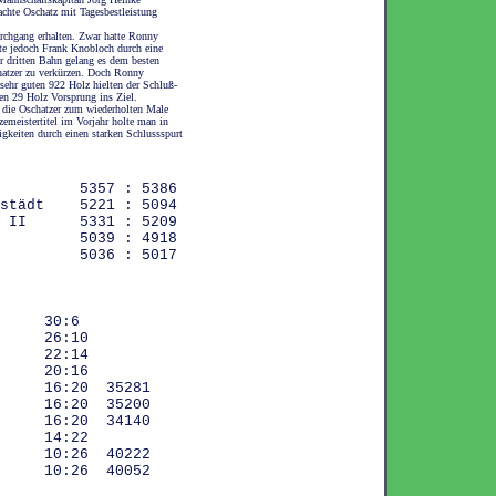
achte Oschatz mit Tagesbestleistung
rchgang erhalten. Zwar hatte Ronny
te jedoch Frank Knobloch durch eine
er dritten Bahn gelang es dem besten
hatzer zu verkürzen. Doch Ronny
ehr guten 922 Holz hielten der Schluß-
ten 29 Holz Vorsprung ins Ziel.
h die Oschatzer zum wiederholten Male
emeistertitel im Vorjahr holte man in
rigkeiten durch einen starken Schlussspurt
ekom 5357 : 5386
ngstädt 5221 : 5094
 SC II 5331 : 5209
ndis 5039 : 4918
eld 5036 : 5017
g 30:6
dt 26:10
tz 22:14
tz 20:16
ig 16:20 35281
SV 16:20 35200
 16:20 34140
ch 14:22
V 10:26 40222
II 10:26 40052