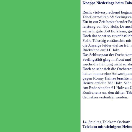
Knappe Niederlage beim Tabe
Recht vielversprechend begann
Tabellenzweiten SV Seelingstä
Ein in zur Zeit bestechender F
leistung von 900 Holz. Da auc
auf sehr gute 859 Holz kam, gi
Doch das sonst so zuverlässlic
Pedro Telschig enttäuschte mit
die Anzeige leider viel zu frü
Rückstand auf 11 Holz.
Das Schlusspaar der Oschatzer 
Seelingstädt ging in Front und
wuchs die Führung nicht so, da
Doch so sehr sich die Oschatze
hatten immer eine Antwort pa
gegen Ronny Heinze brachte n
Heinze erzielte 783 Holz. Sehr
Am Ende standen 61 Holz zu U
Konkurrenz um den dritten Tabe
Oschatzer verteidigt werden.
14. Spieltag Telekom Oschatz 
Telekom mit wichtigem Heim