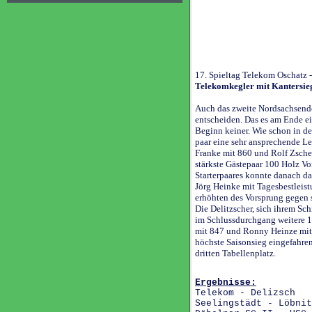
17. Spieltag Telekom Oschatz 
Telekomkegler mit Kantersieg
Auch das zweite Nordsachsende
entscheiden. Das es am Ende ei
Beginn keiner. Wie schon in den
paar eine sehr ansprechende L
Franke mit 860 und Rolf Zsche
stärkste Gästepaar 100 Holz Vo
Starterpaares konnte danach da
Jörg Heinke mit Tagesbestleis
erhöhten des Vorsprung gegen 
Die Delitzscher, sich ihrem Sc
im Schlussdurchgang weitere 
mit 847 und Ronny Heinze mit 
höchste Saisonsieg eingefahren
dritten Tabellenplatz.
Ergebnisse:
Telekom - Deliz
Seelingstädt - Lö