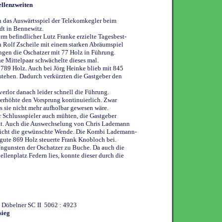
llenzweiten
 das Auswärtsspiel der Telekomkegler beim
dt in Bennewitz.
orm befindlicher Lutz Franke erzielte Tagesbest-
h Rolf Zscheile mit einem starken Abräumspiel
ngen die Oschatzer mit 77 Holz in Führung.
he Mittelpaar schwächelte dieses mal.
 789 Holz. Auch bei Jörg Heinke blieb mit 845
h stehen. Dadurch verkürzten die Gastgeber den
verlor danach leider schnell die Führung.
 erhöhte den Vorsprung kontinuierlich. Zwar
s sie nicht mehr aufholbar gewesen wäre.
r Schlussspieler auch mühten, die Gastgeber
rat. Auch die Auswechselung von Chris Lademann
icht die gewünschte Wende. Die Kombi Lademann-
 gute 869 Holz steuerte Frank Knobloch bei.
ngunsten der Oschatzer zu Buche. Da auch die
llenplatz Federn lies, konnte dieser durch die
- Döbelner SC II 5062 : 4923
sieg