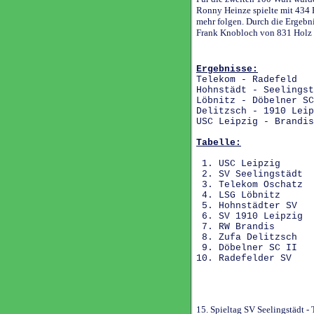
Ronny Heinze spielte mit 434 
mehr folgen. Durch die Ergeb
Frank Knobloch von 831 Holz w
Ergebnisse:
Telekom - Radef
Hohnstädt - Seelin
Löbnitz - Döbelner
Delitzsch - 1910 Le
USC Leipzig - Br
Tabelle:
1. USC Leipzi
2. SV Seelingstä
3. Telekom Oscha
4. LSG Löbni
5. Hohnstädter 
6. SV 1910 Leipz
7. RW Brandi
8. Zufa Delitzs
9. Döbelner SC 
10. Radefelder
15. Spieltag SV Seelingstädt 