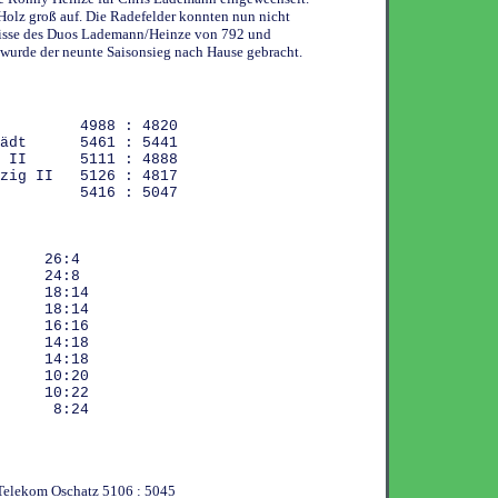
Holz groß auf. Die Radefelder konnten nun nicht
nisse des Duos Lademann/Heinze von 792 und
urde der neunte Saisonsieg nach Hause gebracht.
eld 4988 : 4820
gstädt 5461 : 5441
 SC II 5111 : 4888
ipzig II 5126 : 4817
andis 5416 : 5047
g 26:4
dt 24:8
tz 18:14
tz 18:14
SV 16:16
ig 14:18
s 14:18
ch 10:20
II 10:22
 SV 8:24
- Telekom Oschatz 5106 : 5045