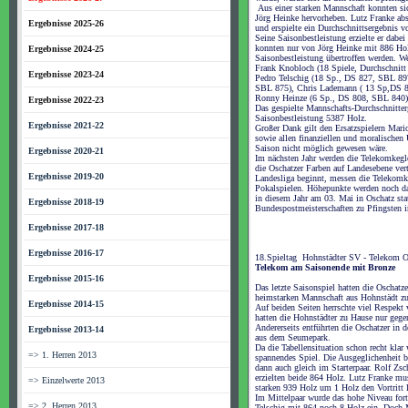
Aus einer starken Mannschaft konnten si
Jörg Heinke hervorheben. Lutz Franke abso
Ergebnisse 2025-26
und erspielte ein Durchschnittsergebnis 
Seine Saisonbestleistung erzielte er dabe
konnten nur von Jörg Heinke mit 886 Ho
Ergebnisse 2024-25
Saisonbestleistung übertroffen werden. We
Frank Knobloch (18 Spiele, Durchschnitt 
Ergebnisse 2023-24
Pedro Telschig (18 Sp., DS 827, SBL 897
SBL 875), Chris Lademann ( 13 Sp,DS 
Ronny Heinze (6 Sp., DS 808, SBL 840)
Ergebnisse 2022-23
Das gespielte Mannschafts-Durchschnitter
Saisonbestleistung 5387 Holz.
Ergebnisse 2021-22
Großer Dank gilt den Ersatzspielern Mar
sowie allen finanziellen und moralischen 
Saison nicht möglich gewesen wäre.
Ergebnisse 2020-21
Im nächsten Jahr werden die Telekomkegle
die Oschatzer Farben auf Landesebene vert
Ergebnisse 2019-20
Landesliga beginnt, messen die Telekomke
Pokalspielen. Höhepunkte werden noch da
in diesem Jahr am 03. Mai in Oschatz stat
Ergebnisse 2018-19
Bundespostmeisterschaften zu Pfingsten 
Ergebnisse 2017-18
Ergebnisse 2016-17
18.Spieltag Hohnstädter SV - Telekom 
Telekom am Saisonende mit Bronze
Ergebnisse 2015-16
Das letzte Saisonspiel hatten die Oschatz
heimstarken Mannschaft aus Hohnstädt zu 
Ergebnisse 2014-15
Auf beiden Seiten herrschte viel Respekt v
hatten die Hohnstädter zu Hause nur gege
Andererseits entführten die Oschatzer in d
Ergebnisse 2013-14
aus dem Seumepark.
Da die Tabellensituation schon recht klar 
=> 1. Herren 2013
spannendes Spiel. Die Ausgeglichenheit b
dann auch gleich im Starterpaar. Rolf Zsc
erzielten beide 864 Holz. Lutz Franke mu
=> Einzelwerte 2013
starken 939 Holz um 1 Holz den Vortritt 
Im Mittelpaar wurde das hohe Niveau fort
=> 2. Herren 2013
Telschig mit 864 noch 8 Holz ein. Doch 