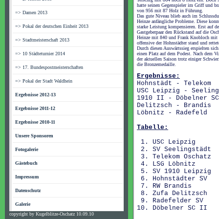
hatte seinen Gegenspieler im Griff und br
von 956 mit 87 Holz in Führung.
=> Damen 2013
Das gute Niveau blieb auch im Schlussdu
Heinze anfängliche Probleme. Diese konn
=> Pokal der deutschen Einheit 2013
starke Leistung kompensieren. Erst auf d
Gastgeberpaar den Rückstand auf die Osc
Heinze mit 840 und Frank Knobloch mit s
=> Stadtmeisterschaft 2013
offensive der Hohnstädter stand und rette
Durch diesen Auswärtssieg erspielten sic
=> 10 Städteturnier 2014
einen Platz auf dem Podest. Nach dem Viz
der aktuellen Saison trotz einiger Schwie
die Bronzemedaille.
=> 17. Bundespostmeisterschaften
Ergebnisse:
=> Pokal der Stadt Waldhein
Hohnstädt - Tel
USC Leipzig - Seeli
Ergebnisse 2012-13
1910 II - Döbelner
Delitzsch - Bra
Ergebnisse 2011-12
Löbnitz - Radef
Ergebnisse 2010-11
Tabelle:
Unsere Sponsoren
1. USC Leipzi
2. SV Seelingstä
Fotogalerie
3. Telekom Oscha
Gästebuch
4. LSG Löbni
5
. SV 1910 Leipz
Impressum
6
. Hohnstädter 
7. RW Brandis
Datenschutz
8. Zufa Delitzs
9. Radefelder S
Galerie
10. Döbelner SC 
copyright by Kugelblitze-Oschatz 10.09.10