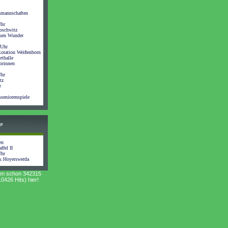
nmannschaften
Uhr
oschwitz
auen Wunder
 Uhr
otation Weißenborn
rthalle
orinnen
Uhr
tz
e
seniorenspiele
ge
en
ffel II
Uhr
k Hoyerswerda
en schon 342315
0426 Hits) hier!