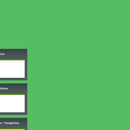
isse
Button
e / Neuigkeiten