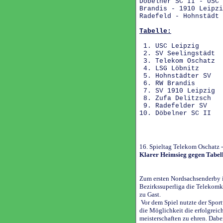
Döbelner SC II - USC
Brandis - 1910 Leip
Radefeld - Hohns
Tabelle:
1. USC Leipzi
2. SV Seelingstä
3. Telekom Oscha
4. LSG Löbni
5. Hohnstädter 
6. RW Brandi
7. SV 1910 Leipz
8. Zufa Delitzs
9. Radefelder 
10. Döbelner SC 
16. Spieltag Telekom Oschatz 
Klarer Heimsieg gegen Tabell
Zum ersten Nordsachsenderby i
Bezirkssuperliga die Telekomk
zu Gast.
Vor dem Spiel nutzte der Spor
die Möglichkeit die erfolgreich
meisterschaften zu ehren. Dabe