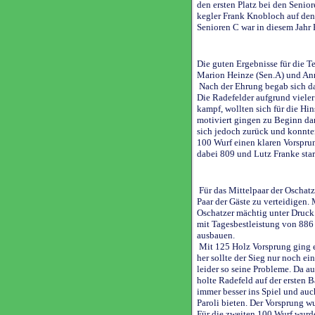
den ersten Platz bei den Senior
kegler Frank Knobloch auf den d
Senioren C war in diesem Jahr 
Die guten Ergebnisse für die T
Marion Heinze (Sen.A) und An
Nach der Ehrung begab sich da
Die Radefelder aufgrund vieler
kampf, wollten sich für die Hi
motiviert gingen zu Beginn da
sich jedoch zurück und konnte
100 Wurf einen klaren Vorsprun
dabei 809 und Lutz Franke sta
Für das Mittelpaar der Oschatz
Paar der Gäste zu verteidigen.
Oschatzer mächtig unter Druck
mit Tagesbestleistung von 886
ausbauen.
Mit 125 Holz Vorsprung ging e
her sollte der Sieg nur noch e
leider so seine Probleme. Da a
holte Radefeld auf der ersten
immer besser ins Spiel und au
Paroli bieten. Der Vorsprung w
Für die zweiten 100 Wurf wurd