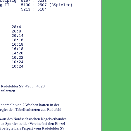
 Leipzig 5157 : 5238
zig II 5130 : 2507 (3Spieler)
tädt 5213 : 5184
g 28:4
dt 26:8
tz 20:14
tz 18:16
SV 16:18
s 16:18
ig 14:20
ch 10:22
SV 10:24
II 10:24
- Radefelder SV 4988 : 4820
enletzten
nnerhalb von 2 Wochen hatten in der
egler den Tabellenletzten aus Radefeld
twart des Nordsächsischen Kegelverbandes
en Sportler beider Vereine bei den Einzel-
i belegte Lars Parpart vom Radefelder SV