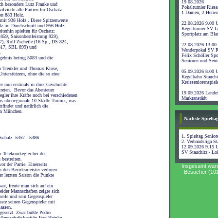
19.08.2026
ch besonders Lutz Franke und
Pokalturnier Riesa
lvierte alle Partien für Oschatz
1 Damen, 2 Herre
von 883 Holz.
i mit 938 Holz . Diese Spitzenwerte
22.08.2026 9.00 
lz im Durchschnitt und 956 Holz
Kegelturnier SV L
iterhin spielten für Oschatz:
Sportplatz am Bl
859, Saisonbestleistung 929),
), Rolf Zscheile (16 Sp., DS 824,
22.08.2026 13.00
817, SBL 899) und
Wanderpokal SV R
.
Felix Schöller Spo
gebnis betrug 5083 und die
Senioren und Seni
io Trenkler und Thomas Klose,
05.09.2026 8.00 
Unterstützern, ohne die so eine
Kegelbahn Stauchi
Kreisseniorenspiel
r nun erstmals in ihrer Geschichte
reten.
Bevor das Abenteuer
19.09.2026 Landes
gler ihre Kräfte noch bei verschiedenen
Markranstädt
s überregionale 10 Städte-Turnier, was
tfindet und natürlich die
in München.
Nächste Spielta
1. Spieltag Senior
Oschatz 5357 : 5386
2. Verbandsliga Sta
12.09.2026 9.15 
SV Stauchitz - Lo
er Telekomkegler bei der
bestreiten.
or der Partie. Einerseits
Insgesamt war
n den Bezirksmeister verloren.
Besucher (101
er letzten Saison die Punkte
war, freute man sich auf ein
eider Mannschaften zeigte sich
heile und sein Gegenspieler
sste seinen Gegenspieler mit
lassen.
gesetzt. Zwar büßte Pedro
Mannschaftskapitän Jörg Heinke