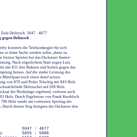
- Zufa Delitzsch 5047 : 4677
 gegen Delitzsch
rby konnten die Telekomkegler für sich
ne so klare Sache werden sollte, ahnte zu
 letzten Spielen bot das Oschatzer Starter-
eistung. Nach zögerlichem Start zogen Lutz
ile mit 831 ihre Bahnen und holten gegen das
rsprung heraus. Auf die starke Leistung des
s Mittelpaar noch einen drauf setzen.
tung von 870 und Pedro Telschig mit 843 Holz
schwächelnde Delitzscher auf 269 Holz.
hicksal der Niederlage ergebend, verloren auch
101 Holz. Durch Ergebnisse von Frank Knobloch
796 Holz wurde am vorletzten Spieltag der
. Durch diesen Sieg festigten die Oschatzer den
sch 5047 : 4677
bnitz 5055 : 5006