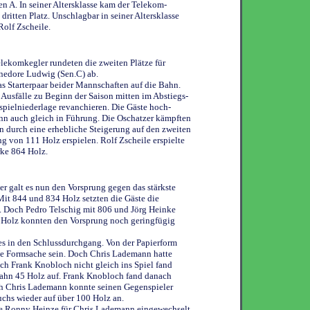
en A. In seiner Altersklasse kam der Telekom-
ritten Platz. Unschlagbar in seiner Altersklasse
Rolf Zscheile.
elekomkegler rundeten die zweiten Plätze für
nedore Ludwig (Sen.C) ab.
s Starterpaar beider Mannschaften auf die Bahn.
 Ausfälle zu Beginn der Saison mitten im Abstiegs-
nspielniederlage revanchieren. Die Gäste hoch-
nn auch gleich in Führung. Die Oschatzer kämpften
n durch eine erhebliche Steigerung auf den zweiten
g von 111 Holz erspielen. Rolf Zscheile erspielte
rke 864 Holz.
er galt es nun den Vorsprung gegen das stärkste
 Mit 844 und 834 Holz setzten die Gäste die
. Doch Pedro Telschig mit 806 und Jörg Heinke
 Holz konnten den Vorsprung noch geringfügig
s in den Schlussdurchgang. Von der Papierform
ine Formsache sein. Doch Chris Lademann hatte
uch Frank Knobloch nicht gleich ins Spiel fand
 Bahn 45 Holz auf. Frank Knobloch fand danach
ch Chris Lademann konnte seinen Gegenspieler
uchs wieder auf über 100 Holz an.
e Ronny Heinze für Chris Lademann eingewechselt.