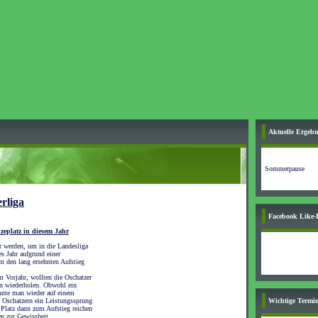
Aktuelle Ergebn
Sommerpause
erliga
Facebook Like-
zeplatz in diesem Jahr
 werden, um in die Landesliga
s Jahr aufgrund einer
um den lang ersehnten Aufstieg
m Vorjahr, wollten die Oschatzer
on wiederholen. Obwohl ein
nnte man wieder auf einem
n Oschatzern ein Leistungssprung
Wichtige Termin
 Platz dann zum Aufstieg reichen
en zur Gewissheit.