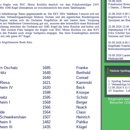
19.08.2026
Pokalturnier Riesa
 die Kegler vom BSC Motor Rochlitz deutlich vor dem Pokalverteidiger LWV
1 Damen, 2 Herre
Mit 1648 Kegel übernahmen sie zwischenzeitlich den ersten Tabellenplatz.
ich höherklassige Teams gegeneinander an. Der SKV 2001 Waldheim I musste sich mit
22.08.2026 9.00 
dem Verbandsligaaufsteiger Telekom Oschatz und den eigentlichen Bundesligisten
Kegelturnier SV L
eginn setzten sich die Oschatzer Kugelblitze ab und bauten ihren Vorsprung
Sportplatz am Bl
lten mit Waldheimer Unterstützung gut mit, mussten aber letztendlich einen Rückstand
hnung erreichten die Oschatzer mit 1685 Kegel das beste Resultat und holten sich
22.08.2026 13.00
m. Den zweiten Platz belegten die Kegler vom BSC Motor Rochlitz vor dem KSV
Wanderpokal SV R
n den Pokalen noch einige Sachpreise entgegen. Das beste Einzelergebnis erreichte
Felix Schöller Spo
mit sehr guten 457 Kegel.
Senioren und Seni
r Altgrillmeister Bodo Ketz.
05.09.2026 8.00 
Kegelbahn Stauchi
Kreisseniorenspiel
19.09.2026 Landes
Markranstädt
om Oschatz
1685
Franke
442
Nächste Spielta
litz
1648
Berthold
422
f
1640
Conrad
439
1. Spieltag Senior
 Riesa
1621
Kaminski
439
2. Verbandsliga Sta
heim IV
1620
Beck
435
12.09.2026 9.15 
SV Stauchitz - Lo
1598
Knospe
412
ewitz
1595
Scholz
457
Insgesamt war
heim I
1568
Berger
430
Besucher (101
1566
Noack
397
lde
1564
Claus
429
Schweikershain
1507
Heinrich
411
eim II
1482
Pählke
411
eim III
1435
Klügel
394