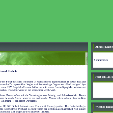
Aktuelle Ergebn
Sommerpause
ls nach Oschatz
Facebook Like-
 den Pokal der Stadt Waldheim 14 Mannschaften gegeneinander an, neben fast allen
atten die Zschopaustädter Kegler auch hochkarätige Gegner aus höherklassigen Ligen
t vom KSV Engelsdorf konnte leider nur mit einem Bundesligaspieler antreten und
stärken. Trotzdem wurde es ein spannender Wettbewerb.
imer Mannschaften auf die Vertretungen von Leisnig und Schweikershain. Bereits
heim IV an die Spitze, während die anderen drei Mannschaften sich ein Kopf an Kopf
n Waldheim IV den ersten Durchgang.
 III, SV Einheit Lüttewitz und Fortschritt Riesa gegenüber. Die Fortschrittkegler
Wichtige Termin
als Kreisvertreter (Verband Meißen/Riesa) der Bezirksklassemannschaft von Einheit
etzten sie sich knapp an die Spitze des Tableaus.