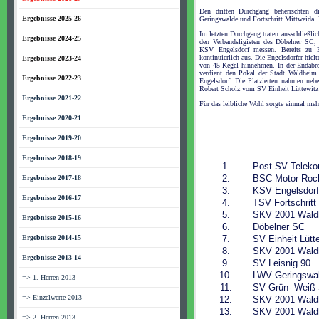
Den dritten Durchgang beherrschten
Ergebnisse 2025-26
Geringswalde und Fortschritt Mittweida. 
Im letzten Durchgang traten ausschließl
Ergebnisse 2024-25
den Verbandsligisten des Döbelner SC, 
KSV Engelsdorf messen. Bereits zu B
kontinuierlich aus. Die Engelsdorfer hie
Ergebnisse 2023-24
von 45 Kegel hinnehmen. In der Endabrec
verdient den Pokal der Stadt Waldhei
Ergebnisse 2022-23
Engelsdorf. Die Platzierten nahmen nebe
Robert Scholz vom SV Einheit Lüttewitz 
Ergebnisse 2021-22
Für das leibliche Wohl sorgte einmal meh
Ergebnisse 2020-21
Ergebnisse 2019-20
Ergebnisse 2018-19
1.
Post SV Telek
2.
BSC Motor Roch
Ergebnisse 2017-18
3.
KSV Engelsdor
Ergebnisse 2016-17
4.
TSV Fortschritt
5.
SKV 2001 Wald
Ergebnisse 2015-16
6.
Döbelner SC
Ergebnisse 2014-15
7.
SV Einheit Lütt
8.
SKV 2001 Wald
Ergebnisse 2013-14
9.
SV Leisnig 90
10.
LWV Geringswa
=> 1. Herren 2013
11.
SV Grün- Weiß 
=> Einzelwerte 2013
12.
SKV 2001 Waldh
13.
SKV 2001 Waldh
=> 2. Herren 2013