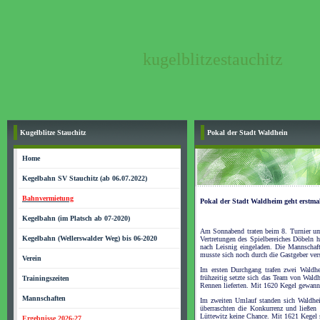
kugelblitzestauchitz
Kugelblitze Stauchitz
Pokal der Stadt Waldhein
Home
Kegelbahn SV Stauchitz (ab 06.07.2022)
Bahnvermietung
Pokal der Stadt Waldheim geht erstma
Kegelbahn (im Platsch ab 07-2020)
Am Sonnabend traten beim 8. Turnier um
Kegelbahn (Wellerswalder Weg) bis 06-2020
Vertretungen des Spielbereiches Döbeln h
nach Leisnig eingeladen. Die Mannschaf
musste sich noch durch die Gastgeber ver
Verein
Im ersten Durchgang trafen zwei Waldhe
frühzeitig setzte sich das Team von Wald
Trainingszeiten
Rennen lieferten. Mit 1620 Kegel gewan
Mannschaften
Im zweiten Umlauf standen sich Waldheim
überraschten die Konkurrenz und ließen 
Lüttewitz keine Chance. Mit 1621 Kegel s
Ergebnisse 2026-27