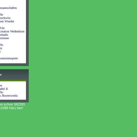
nmannschaften
Uhr
oschwitz
auen Wunder
 Uhr
otation Weißenborn
rthalle
orinnen
Uhr
tz
e
seniorenspiele
ge
en
ffel II
Uhr
k Hoyerswerda
en schon 342293
0398 Hits) hier!