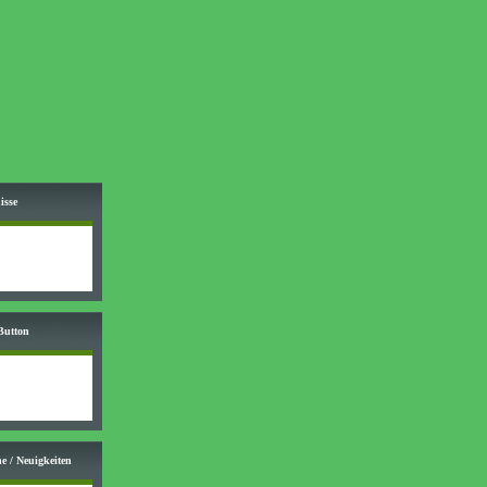
isse
Button
e / Neuigkeiten